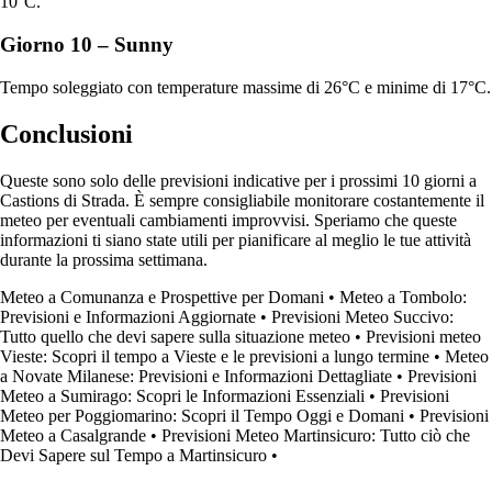
10°C.
Giorno 10 – Sunny
Tempo soleggiato con temperature massime di 26°C e minime di 17°C.
Conclusioni
Queste sono solo delle previsioni indicative per i prossimi 10 giorni a
Castions di Strada. È sempre consigliabile monitorare costantemente il
meteo per eventuali cambiamenti improvvisi. Speriamo che queste
informazioni ti siano state utili per pianificare al meglio le tue attività
durante la prossima settimana.
Meteo a Comunanza e Prospettive per Domani
•
Meteo a Tombolo:
Previsioni e Informazioni Aggiornate
•
Previsioni Meteo Succivo:
Tutto quello che devi sapere sulla situazione meteo
•
Previsioni meteo
Vieste: Scopri il tempo a Vieste e le previsioni a lungo termine
•
Meteo
a Novate Milanese: Previsioni e Informazioni Dettagliate
•
Previsioni
Meteo a Sumirago: Scopri le Informazioni Essenziali
•
Previsioni
Meteo per Poggiomarino: Scopri il Tempo Oggi e Domani
•
Previsioni
Meteo a Casalgrande
•
Previsioni Meteo Martinsicuro: Tutto ciò che
Devi Sapere sul Tempo a Martinsicuro
•