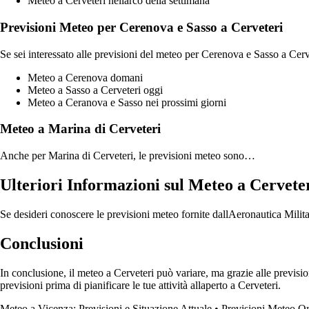
Meteo a Cerveteri nellarco della settimana
Previsioni Meteo per Cerenova e Sasso a Cerveteri
Se sei interessato alle previsioni del meteo per Cerenova e Sasso a Cerve
Meteo a Cerenova domani
Meteo a Sasso a Cerveteri oggi
Meteo a Ceranova e Sasso nei prossimi giorni
Meteo a Marina di Cerveteri
Anche per Marina di Cerveteri, le previsioni meteo sono…
Ulteriori Informazioni sul Meteo a Cervete
Se desideri conoscere le previsioni meteo fornite dallAeronautica Militare
Conclusioni
In conclusione, il meteo a Cerveteri può variare, ma grazie alle previsio
previsioni prima di pianificare le tue attività allaperto a Cerveteri.
Meteo a Vicenza: Previsioni e Situazione Attuale
•
Previsioni Meteo Orv