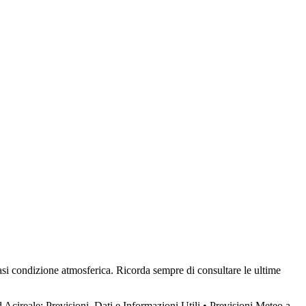
siasi condizione atmosferica. Ricorda sempre di consultare le ultime
 Acireale: Previsioni, Dati e Informazioni Utili
•
Previsioni Meteo a