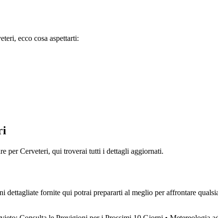
teri, ecco cosa aspettarti:
ri
 per Cerveteri, qui troverai tutti i dettagli aggiornati.
ni dettagliate fornite qui potrai prepararti al meglio per affrontare qual
ieto: Consulta le Previgioni per i Prossimi 10 Giorni
•
Metereologia ad