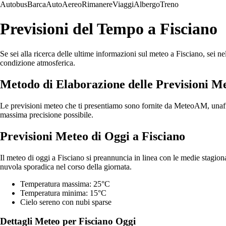
Autobus
Barca
Auto
Aereo
Rimanere
Viaggi
Albergo
Treno
Previsioni del Tempo a Fisciano
Se sei alla ricerca delle ultime informazioni sul meteo a Fisciano, sei ne
condizione atmosferica.
Metodo di Elaborazione delle Previsioni M
Le previsioni meteo che ti presentiamo sono fornite da MeteoAM, unaffid
massima precisione possibile.
Previsioni Meteo di Oggi a Fisciano
Il meteo di oggi a Fisciano si preannuncia in linea con le medie stagion
nuvola sporadica nel corso della giornata.
Temperatura massima: 25°C
Temperatura minima: 15°C
Cielo sereno con nubi sparse
Dettagli Meteo per Fisciano Oggi