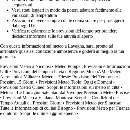
acquazzoni
Vesti strati leggeri in modo da poterti adattare facilmente alle
variazioni di temperatura
Assicurati di avere sempre con te crema solare per proteggerti
dai raggi UV
Verifica regolarmente le previsioni del tempo per prendere
decisioni informate sulle tue attività allaperto
Con queste informazioni sul meteo a Lavagna, sarai pronto ad
affrontare qualsiasi condizione atmosferica e goderti al meglio la tua
giornata.
Previsioni Meteo a Nicolosi
•
Meteo Pompei: Previsioni e Informazioni
Utili
•
Previsioni del tempo a Pavia e Regione: MeteoAM e Meteo
Aeronautica Militare
•
Meteo a Trieste: Previsioni del Tempo per i
Prossimi 15 Giorni
•
Previsioni Meteo Teolo: Oggi e Domani
•
Previsioni Meteo Cuneo: Scopri le informazioni sul meteo in città
•
Metosat: Le Immagini Satellitari dal Vivo per Previsioni Meteo Precise
•
Previsioni Meteo a Viadana, Mantova: Scopri le Condizioni del
Tempo Attuali e i Prossimi Giorni
•
Previsioni Meteo per Siracusa:
Tutte le Informazioni di cui hai Bisogno
•
Previsioni Meteo per Firenze
e dintorni: Scopri le ultime aggiornamenti
•