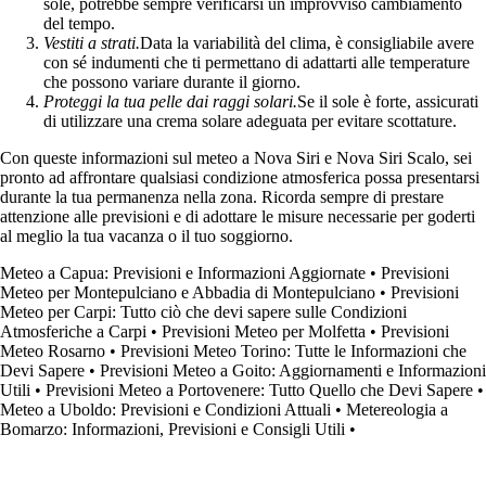
sole, potrebbe sempre verificarsi un improvviso cambiamento
del tempo.
Vestiti a strati.
Data la variabilità del clima, è consigliabile avere
con sé indumenti che ti permettano di adattarti alle temperature
che possono variare durante il giorno.
Proteggi la tua pelle dai raggi solari.
Se il sole è forte, assicurati
di utilizzare una crema solare adeguata per evitare scottature.
Con queste informazioni sul meteo a Nova Siri e Nova Siri Scalo, sei
pronto ad affrontare qualsiasi condizione atmosferica possa presentarsi
durante la tua permanenza nella zona. Ricorda sempre di prestare
attenzione alle previsioni e di adottare le misure necessarie per goderti
al meglio la tua vacanza o il tuo soggiorno.
Meteo a Capua: Previsioni e Informazioni Aggiornate
•
Previsioni
Meteo per Montepulciano e Abbadia di Montepulciano
•
Previsioni
Meteo per Carpi: Tutto ciò che devi sapere sulle Condizioni
Atmosferiche a Carpi
•
Previsioni Meteo per Molfetta
•
Previsioni
Meteo Rosarno
•
Previsioni Meteo Torino: Tutte le Informazioni che
Devi Sapere
•
Previsioni Meteo a Goito: Aggiornamenti e Informazioni
Utili
•
Previsioni Meteo a Portovenere: Tutto Quello che Devi Sapere
•
Meteo a Uboldo: Previsioni e Condizioni Attuali
•
Metereologia a
Bomarzo: Informazioni, Previsioni e Consigli Utili
•