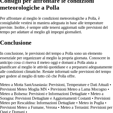
Consigli per affrontare le condizioni
meteorologiche a Polla
Per affrontare al meglio le condizioni meteorologiche a Polla, è
consigliabile vestirsi in maniera adeguata in base alle temperature
previste. Inoltre, è sempre utile tenersi aggiornati sulle previsioni del
tempo per adattare al meglio gli impegni giornalieri.
Conclusione
In conclusione, le previsioni del tempo a Polla sono un elemento
essenziale per organizzare al meglio la propria giornata. Conoscere in
anticipo cosa ci riserva il meteo oggi e domani a Polla aiuta a
pianificare al meglio le attività quotidiane e a prepararsi adeguatamente
alle condizioni climatiche. Restate informati sulle previsioni del tempo
per godere al meglio di tutto ciò che Polla offre.
Meteo a Motta SantAnastasia: Previsioni, Temperature e Dati Attuali
•
Previsioni Meteo Moglia MN
•
Previsioni Meteo a Lama Mocogno
•
Meteo a Bolsena: Previsioni e Informazioni Dettagliate
•
Meteo a
Soragna: Previsioni Dettagliate e Aggiornamenti Costanti
•
Previsioni
Meteo per Rescaldina: Informazioni Dettagliate
•
Meteo in Puglia
•
Previsioni Meteo a Fumane, Verona
•
Meteo a Terrasini: Previsioni per
Oggi e Domani
•