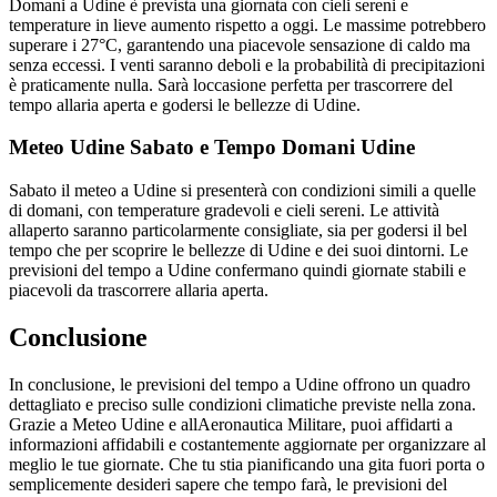
Domani a Udine è prevista una giornata con cieli sereni e
temperature in lieve aumento rispetto a oggi. Le massime potrebbero
superare i 27°C, garantendo una piacevole sensazione di caldo ma
senza eccessi. I venti saranno deboli e la probabilità di precipitazioni
è praticamente nulla. Sarà loccasione perfetta per trascorrere del
tempo allaria aperta e godersi le bellezze di Udine.
Meteo Udine Sabato e Tempo Domani Udine
Sabato il meteo a Udine si presenterà con condizioni simili a quelle
di domani, con temperature gradevoli e cieli sereni. Le attività
allaperto saranno particolarmente consigliate, sia per godersi il bel
tempo che per scoprire le bellezze di Udine e dei suoi dintorni. Le
previsioni del tempo a Udine confermano quindi giornate stabili e
piacevoli da trascorrere allaria aperta.
Conclusione
In conclusione, le previsioni del tempo a Udine offrono un quadro
dettagliato e preciso sulle condizioni climatiche previste nella zona.
Grazie a Meteo Udine e allAeronautica Militare, puoi affidarti a
informazioni affidabili e costantemente aggiornate per organizzare al
meglio le tue giornate. Che tu stia pianificando una gita fuori porta o
semplicemente desideri sapere che tempo farà, le previsioni del