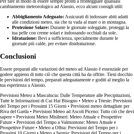
Per fare in modo di essere sempre pronti a fronteggiare qualsiasi
cambiamento meteorologico ad Alassio, ecco alcuni consigli utili:
Abbigliamento Adeguato:
Assicurati di indossare abiti adatti
alle condizioni meteo, sia che tu vada al mare o in montagna.
Protezione Solare:
Durante le giornate soleggiate, proteggi la
tua pelle con creme solari e indossando occhiali da sole.
Idratazione:
Bevi a sufficienza, specialmente durante le
giornate più calde, per evitare disidratazione.
Conclusioni
Essere preparati alle variazioni del meteo ad Alassio è essenziale per
godere appieno di tutto ciò che questa città ha da offrire. Tieni docchio
le previsioni del tempo, preparati adeguatamente e goditi al meglio la
tua esperienza a Alassio.
Previsioni Meteo a Mascalucia: Dalle Temperature alle Precipitazioni,
Tutte le Informazioni di Cui Hai Bisogno
•
Meteo a Trieste: Previsioni
del Tempo per i Prossimi 15 Giorni
•
Previsioni meteo dettagliate per
Riva del Garda
•
Previsioni Meteo ad Ascoli Piceno: Tutto ciò che devi
sapere
•
Previsioni Meteo Misilmeri: Meteo Attuale e Prospettive
Future
•
Previsioni del Tempo a Valmontone: Meteo Attuale e
Prospettive Future
•
Meteo a Olbia: Previsioni del Tempo per i
Prossimi 10 Giorni
•
Meteo a Isernia: Previsioni del Tempo per i