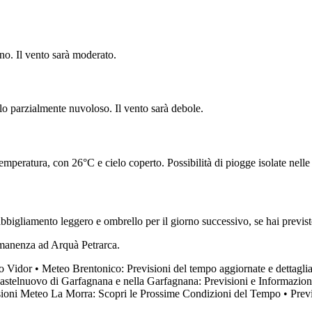
o. Il vento sarà moderato.
lo parzialmente nuvoloso. Il vento sarà debole.
temperatura, con 26°C e cielo coperto. Possibilità di piogge isolate nell
bbigliamento leggero e ombrello per il giorno successivo, se hai previsto 
ermanenza ad Arquà Petrarca.
o Vidor
•
Meteo Brentonico: Previsioni del tempo aggiornate e dettaglia
stelnuovo di Garfagnana e nella Garfagnana: Previsioni e Informazion
sioni Meteo La Morra: Scopri le Prossime Condizioni del Tempo
•
Prev