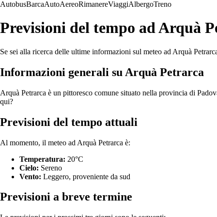
Autobus
Barca
Auto
Aereo
Rimanere
Viaggi
Albergo
Treno
Previsioni del tempo ad Arquà P
Se sei alla ricerca delle ultime informazioni sul meteo ad Arquà Petrarca,
Informazioni generali su Arquà Petrarca
Arquà Petrarca è un pittoresco comune situato nella provincia di Padova
qui?
Previsioni del tempo attuali
Al momento, il meteo ad Arquà Petrarca è:
Temperatura:
20°C
Cielo:
Sereno
Vento:
Leggero, proveniente da sud
Previsioni a breve termine