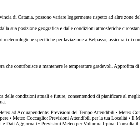
ncia di Catania, possono variare leggermente rispetto ad altre zone della
alla sua posizione geografica e dalle condizioni atmosferiche circostanti
ni meteorologiche specifiche per laviazione a Belpasso, assicurati di cons
a che contribuisce a mantenere le temperature gradevoli. Approfitta di 
delle condizioni attuali e future, consentendoti di pianificare al megli
na.
eteo ad Acquapendente: Previsioni del Tempo Attendibili
•
Meteo Corr
apere
•
Meteo Coccaglio: Previsioni Attendibili per la tua Località
•
Il M
i e Dati Aggiornati
•
Previsioni Meteo per Volturara Irpina: Consulta il