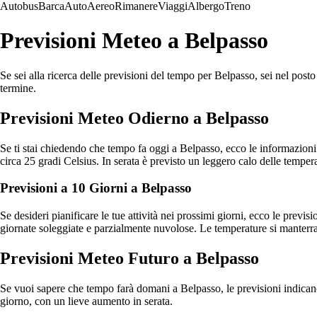
Autobus
Barca
Auto
Aereo
Rimanere
Viaggi
Albergo
Treno
Previsioni Meteo a Belpasso
Se sei alla ricerca delle previsioni del tempo per Belpasso, sei nel posto 
termine.
Previsioni Meteo Odierno a Belpasso
Se ti stai chiedendo che tempo fa oggi a Belpasso, ecco le informazioni
circa 25 gradi Celsius. In serata è previsto un leggero calo delle temper
Previsioni a 10 Giorni a Belpasso
Se desideri pianificare le tue attività nei prossimi giorni, ecco le prev
giornate soleggiate e parzialmente nuvolose. Le temperature si manterran
Previsioni Meteo Futuro a Belpasso
Se vuoi sapere che tempo farà domani a Belpasso, le previsioni indicano
giorno, con un lieve aumento in serata.