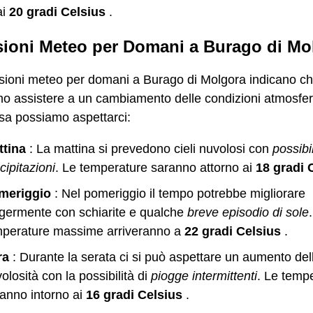
ai
20 gradi Celsius
.
sioni Meteo per Domani a Burago di Mo
isioni meteo per domani a Burago di Molgora indicano c
o assistere a un cambiamento delle condizioni atmosfer
sa possiamo aspettarci:
ttina
: La mattina si prevedono cieli nuvolosi con
possibi
cipitazioni
. Le temperature saranno attorno ai
18 gradi 
meriggio
: Nel pomeriggio il tempo potrebbe migliorare
germente con schiarite e qualche
breve episodio di sole
mperature massime arriveranno a
22 gradi Celsius
.
ra
: Durante la serata ci si può aspettare un aumento del
olosità con la possibilità di
piogge intermittenti
. Le temp
anno intorno ai
16 gradi Celsius
.