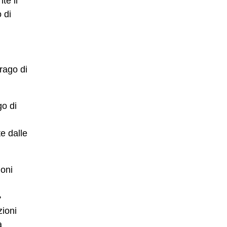
te il
 di
rago di
go di
e dalle
ioni
•
zioni
a