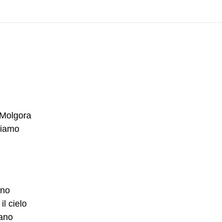
 Molgora
riamo
uno
l cielo
tano