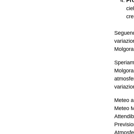
Pr
cie
cre
Seguendo
variazio
Molgora
Speriamo
Molgora 
atmosfer
variazio
Meteo a 
Meteo M
Attendibi
Previsio
Atmosfer