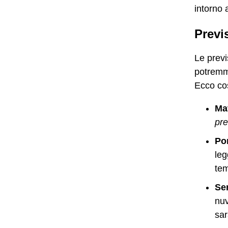
intorno 
Previ
Le prev
potremm
Ecco co
Ma
pre
Po
leg
te
Se
nuv
sar