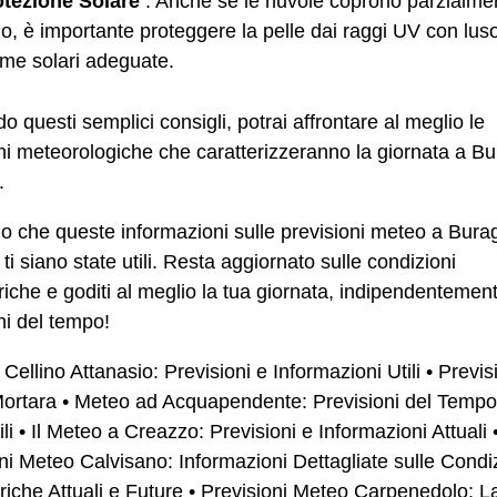
otezione Solare
: Anche se le nuvole coprono parzialmen
lo, è importante proteggere la pelle dai raggi UV con luso
me solari adeguate.
 questi semplici consigli, potrai affrontare al meglio le
ni meteorologiche che caratterizzeranno la giornata a Bu
.
 che queste informazioni sulle previsioni meteo a Bura
ti siano state utili. Resta aggiornato sulle condizioni
iche e goditi al meglio la tua giornata, indipendentement
ni del tempo!
Cellino Attanasio: Previsioni e Informazioni Utili
•
Previs
ortara
•
Meteo ad Acquapendente: Previsioni del Tempo
li
•
Il Meteo a Creazzo: Previsioni e Informazioni Attuali
ni Meteo Calvisano: Informazioni Dettagliate sulle Condi
iche Attuali e Future
•
Previsioni Meteo Carpenedolo: L