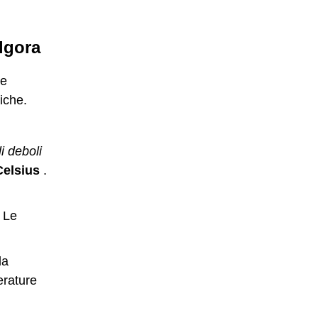
lgora
he
iche.
li deboli
Celsius
.
. Le
la
erature