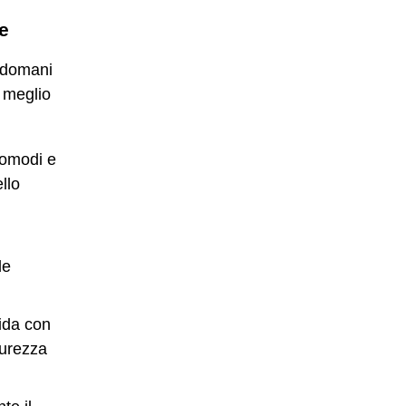
e
r domani
l meglio
 comodi e
llo
le
ida con
icurezza