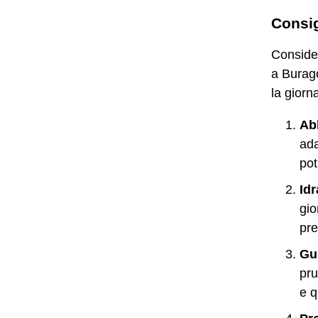
Consig
Consider
a Burago
la giorn
Ab
ada
pot
Idr
gio
pre
Gu
pru
e q