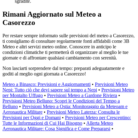
sgradite.
Rimani Aggiornato sul Meteo a
Casorezzo
Per restare sempre informato sulle previsioni del meteo a Casorezzo,
ti consigliamo di consultare regolarmente fonti affidabili come 3B
Meteo e altri servizi meteo online. Conoscere in anticipo le
condizioni climatiche ti permetterà di organizzare al meglio le tue
giornate e di affrontare qualsiasi cambiamento con serenità.
Non lasciarti sorprendere dal tempo: preparati adeguatamente e
goditi al meglio ogni giornata a Casorezzo!
Meteo a Binasco: Previsioni e Aggiornamenti
•
Previsioni Meteo
Nepi: Tutto ciò che devi sapere sul tempo a Nepi
•
Previsioni Meteo
per Montalto Uffugo
•
Previsioni Meteo a Gardone Riviera
•
Previsioni Meteo Belluno: Scopri le Condizioni del Tempo a
Belluno
•
Previsioni Meteo a Ostia: Monitoraggio da Meteoam e
Aeronautica Militare
•
Previsioni Meteo Laterza: Consulta le
Previsioni per Oggi e Domani
•
Previsioni Meteo per Crescentino:
Tutte le Informazioni di Cui Hai Bisogno
•
Allerta Meteo
Aeronautica Militare: Cosa Significa e Come Prepararsi
•