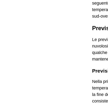
seguente
temperat
sud-ove
Previ
Le previ
nuvolosi
qualche 
mantener
Previs
Nella pr
temperat
la fine 
consiste