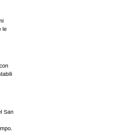
ni
 le
 con
tabili
el San
empo.