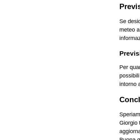
Previ
Se desid
meteo a 
informaz
Previ
Per quan
possibil
intorno 
Concl
Speriamo
Giorgio 
aggiorna
Buona g