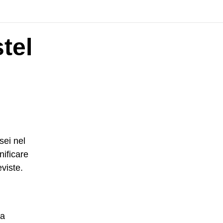
tel
sei nel
nificare
eviste.
la