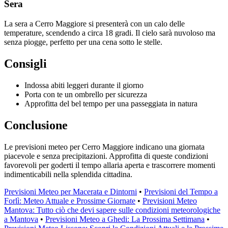
Sera
La sera a Cerro Maggiore si presenterà con un calo delle
temperature, scendendo a circa 18 gradi. Il cielo sarà nuvoloso ma
senza piogge, perfetto per una cena sotto le stelle.
Consigli
Indossa abiti leggeri durante il giorno
Porta con te un ombrello per sicurezza
Approfitta del bel tempo per una passeggiata in natura
Conclusione
Le previsioni meteo per Cerro Maggiore indicano una giornata
piacevole e senza precipitazioni. Approfitta di queste condizioni
favorevoli per goderti il tempo allaria aperta e trascorrere momenti
indimenticabili nella splendida cittadina.
Previsioni Meteo per Macerata e Dintorni
•
Previsioni del Tempo a
Forlì: Meteo Attuale e Prossime Giornate
•
Previsioni Meteo
Mantova: Tutto ciò che devi sapere sulle condizioni meteorologiche
a Mantova
•
Previsioni Meteo a Ghedi: La Prossima Settimana
•