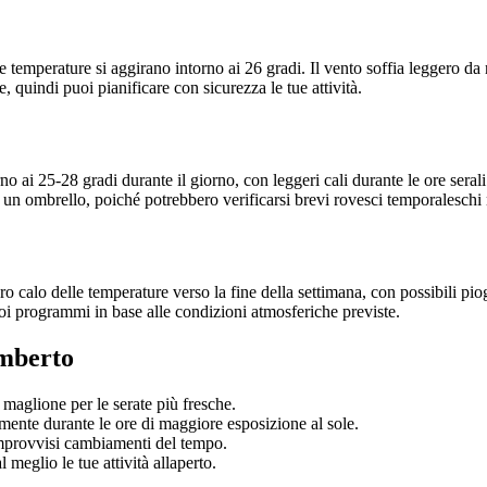
le temperature si aggirano intorno ai 26 gradi. Il vento soffia leggero d
, quindi puoi pianificare con sicurezza le tue attività.
 ai 25-28 gradi durante il giorno, con leggeri cali durante le ore serali.
un ombrello, poiché potrebbero verificarsi brevi rovesci temporaleschi
 calo delle temperature verso la fine della settimana, con possibili piogg
uoi programmi in base alle condizioni atmosferiche previste.
Umberto
n maglione per le serate più fresche.
lmente durante le ore di maggiore esposizione al sole.
mprovvisi cambiamenti del tempo.
meglio le tue attività allaperto.