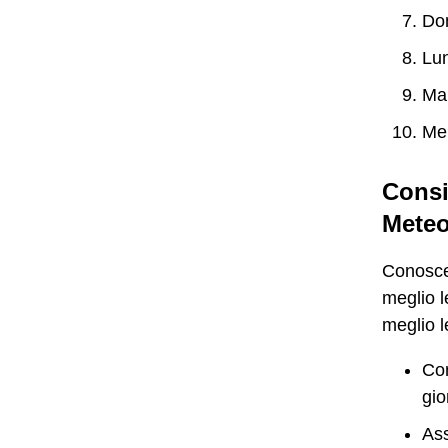
Dom
Lun
Mar
Mer
Consi
Meteo
Conoscer
meglio l
meglio l
Con
gio
Ass