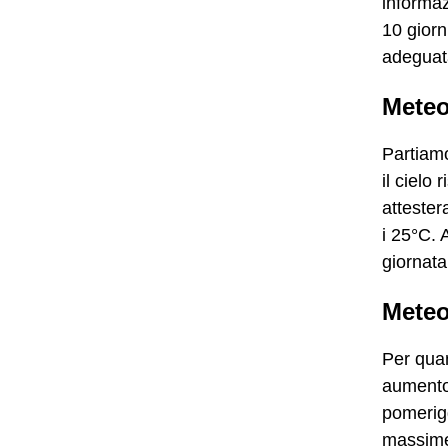
informaz
10 giorn
adeguata
Meteo
Partiamo
il cielo
atteste
i 25°C. 
giornata
Meteo
Per quan
aumento 
pomerigg
massime 