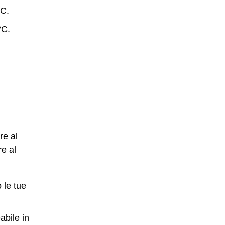
°C.
°C.
re al
re al
 le tue
abile in