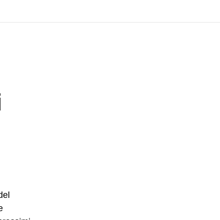
i
del
e