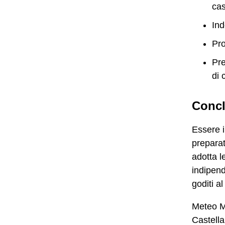
cas
Ind
Pro
Pre
di 
Concl
Essere i
preparat
adotta l
indipend
goditi a
Meteo Mo
Castella