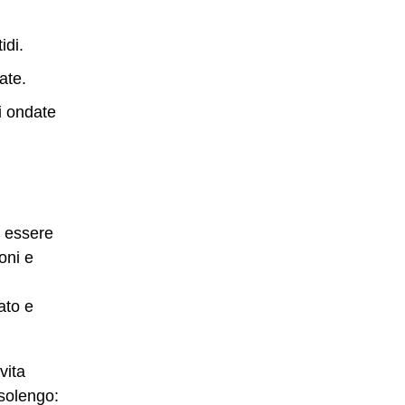
idi.
ate.
i ondate
i essere
oni e
ato e
vita
solengo: