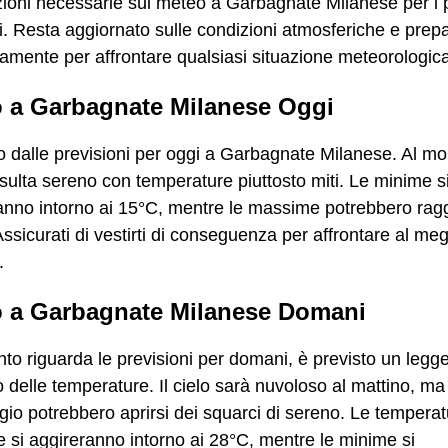
ioni necessarie sul meteo a Garbagnate Milanese per i 
i. Resta aggiornato sulle condizioni atmosferiche e prepa
mente per affrontare qualsiasi situazione meteorologica
 a Garbagnate Milanese Oggi
 dalle previsioni per oggi a Garbagnate Milanese. Al m
 risulta sereno con temperature piuttosto miti. Le minime s
ranno intorno ai 15°C, mentre le massime potrebbero rag
Assicurati di vestirti di conseguenza per affrontare al meg
.
 a Garbagnate Milanese Domani
to riguarda le previsioni per domani, è previsto un legg
delle temperature. Il cielo sarà nuvoloso al mattino, ma
io potrebbero aprirsi dei squarci di sereno. Le temperat
si aggireranno intorno ai 28°C, mentre le minime si