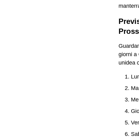
manterra
Previ
Pross
Guardand
giorni a
unidea c
Lun
Mar
Mer
Gio
Ven
Sab