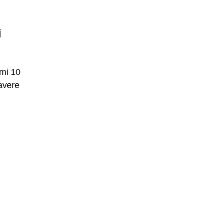
i
imi 10
avere