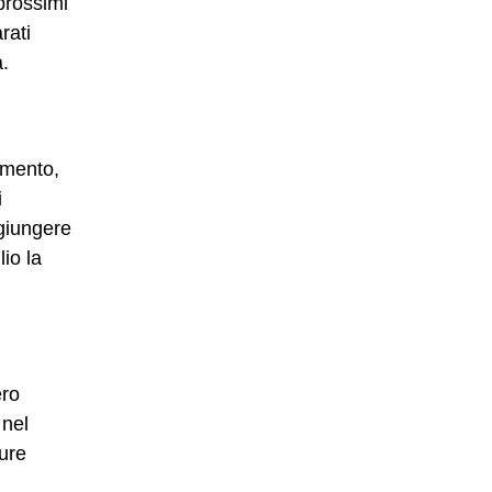
prossimi
rati
.
omento,
i
giungere
lio la
ero
 nel
ure