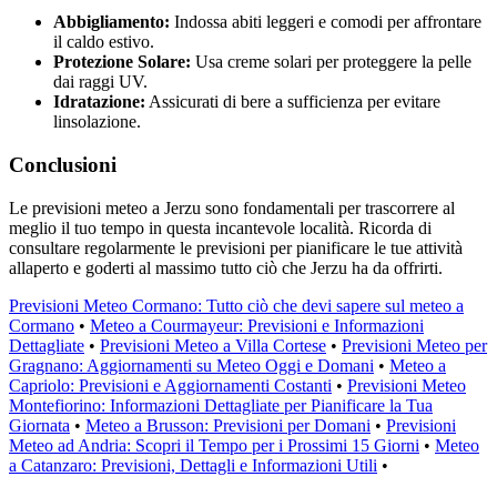
Abbigliamento:
Indossa abiti leggeri e comodi per affrontare
il caldo estivo.
Protezione Solare:
Usa creme solari per proteggere la pelle
dai raggi UV.
Idratazione:
Assicurati di bere a sufficienza per evitare
linsolazione.
Conclusioni
Le previsioni meteo a Jerzu sono fondamentali per trascorrere al
meglio il tuo tempo in questa incantevole località. Ricorda di
consultare regolarmente le previsioni per pianificare le tue attività
allaperto e goderti al massimo tutto ciò che Jerzu ha da offrirti.
Previsioni Meteo Cormano: Tutto ciò che devi sapere sul meteo a
Cormano
•
Meteo a Courmayeur: Previsioni e Informazioni
Dettagliate
•
Previsioni Meteo a Villa Cortese
•
Previsioni Meteo per
Gragnano: Aggiornamenti su Meteo Oggi e Domani
•
Meteo a
Capriolo: Previsioni e Aggiornamenti Costanti
•
Previsioni Meteo
Montefiorino: Informazioni Dettagliate per Pianificare la Tua
Giornata
•
Meteo a Brusson: Previsioni per Domani
•
Previsioni
Meteo ad Andria: Scopri il Tempo per i Prossimi 15 Giorni
•
Meteo
a Catanzaro: Previsioni, Dettagli e Informazioni Utili
•