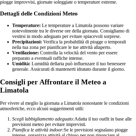
piogge improvvisi, giornate soleggiate o temperature estreme.
Dettagli delle Condizioni Meteo
Temperature:
Le temperature a Limatola possono variare
notevolmente tra le diverse ore della giornata. Consigliamo di
vestirsi in modo adeguato per evitare spiacevoli sorprese.
Precipitazioni:
Verifica la probabilità di piogge o temporali
nella tua zona per pianificare le tue attività allaperto.
Ventilazione:
Controlla la velocità del vento per essere
preparato a eventuali raffiche intense.
Umidità:
Lumidità dellaria può influenzare il tuo benessere
generale. Assicurati di mantenerti idratato durante il giorno.
Consigli per Affrontare il Meteo a
Limatola
Per vivere al meglio la giornata a Limatola nonostante le condizioni
atmosferiche, ecco alcuni suggerimenti utili:
Scegli labbigliamento adeguato:
Adatta il tuo outfit in base alle
previsioni meteo per evitare imprevisti.
Pianifica le attività indoor:
Se le previsioni segnalano piogge
intense, organizza attività al chiuso per non rinunciare al