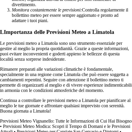
divertimento.
Monitora costantemente le previsioni:
Controlla regolarmente il
bollettino meteo per essere sempre aggiornato e pronto ad
adattare i tuoi piani.
LImportanza delle Previsioni Meteo a Limatola
Le previsioni meteo a Limatola sono uno strumento essenziale per
gestire al meglio la propria quotidianità. Grazie a queste informazioni,
puoi evitare inconvenienti e goderti appieno le bellezze di questa
località senza sorprese indesiderate.
Rimanere preparati alle variazioni climatiche è fondamentale,
specialmente in una regione come Limatola che può essere soggetta a
cambiamenti repentini. Seguire con attenzione il bollettino meteo ti
permette di organizzarti al meglio e di vivere esperienze indimenticabili
in armonia con le condizioni atmosferiche del momento.
Continua a controllare le previsioni meteo a Limatola per pianificare al
meglio le tue giornate e affrontare qualsiasi imprevisto con serenità.
Buona giornata a Limatola!
Previsioni Meteo Vignanello: Tutte le Informazioni di Cui Hai Bisogno
•
Previsioni Meteo Modica: Scopri il Tempo di Domani e le Previsioni
Attuali
•
Previsioni Meteo per Capriate San Gervasio e Dintorni
•