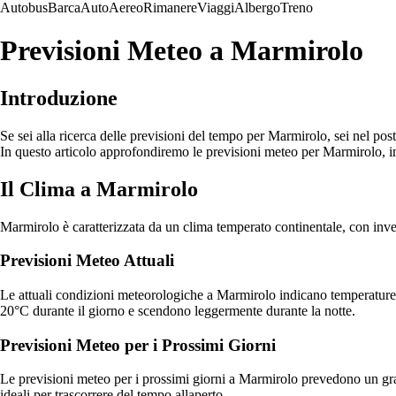
Autobus
Barca
Auto
Aereo
Rimanere
Viaggi
Albergo
Treno
Previsioni Meteo a Marmirolo
Introduzione
Se sei alla ricerca delle previsioni del tempo per Marmirolo, sei nel po
In questo articolo approfondiremo le previsioni meteo per Marmirolo, in
Il Clima a Marmirolo
Marmirolo è caratterizzata da un clima temperato continentale, con inver
Previsioni Meteo Attuali
Le attuali condizioni meteorologiche a Marmirolo indicano temperature i
20°C durante il giorno e scendono leggermente durante la notte.
Previsioni Meteo per i Prossimi Giorni
Le previsioni meteo per i prossimi giorni a Marmirolo prevedono un gra
ideali per trascorrere del tempo allaperto.