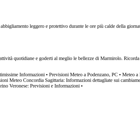
e abbigliamento leggero e protettivo durante le ore più calde della giorn
attività quotidiane e goderti al meglio le bellezze di Marmirolo. Ricord
ltimissime Informazioni
•
Previsioni Meteo a Podenzano, PC
•
Meteo a N
sioni Meteo Concordia Sagittaria: Informazioni dettagliate sui cambiamen
ino Veronese: Previsioni e Informazioni
•