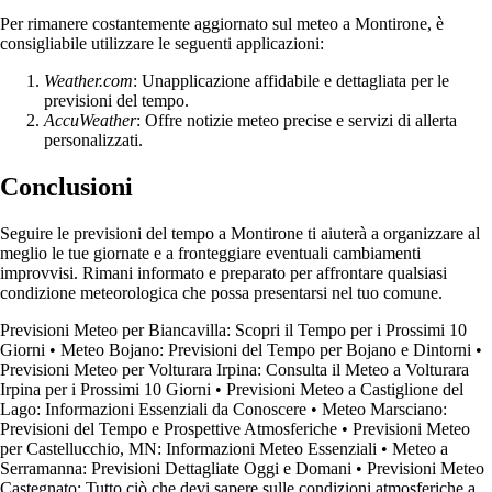
Per rimanere costantemente aggiornato sul meteo a Montirone, è
consigliabile utilizzare le seguenti applicazioni:
Weather.com
: Unapplicazione affidabile e dettagliata per le
previsioni del tempo.
AccuWeather
: Offre notizie meteo precise e servizi di allerta
personalizzati.
Conclusioni
Seguire le previsioni del tempo a Montirone ti aiuterà a organizzare al
meglio le tue giornate e a fronteggiare eventuali cambiamenti
improvvisi. Rimani informato e preparato per affrontare qualsiasi
condizione meteorologica che possa presentarsi nel tuo comune.
Previsioni Meteo per Biancavilla: Scopri il Tempo per i Prossimi 10
Giorni
•
Meteo Bojano: Previsioni del Tempo per Bojano e Dintorni
•
Previsioni Meteo per Volturara Irpina: Consulta il Meteo a Volturara
Irpina per i Prossimi 10 Giorni
•
Previsioni Meteo a Castiglione del
Lago: Informazioni Essenziali da Conoscere
•
Meteo Marsciano:
Previsioni del Tempo e Prospettive Atmosferiche
•
Previsioni Meteo
per Castellucchio, MN: Informazioni Meteo Essenziali
•
Meteo a
Serramanna: Previsioni Dettagliate Oggi e Domani
•
Previsioni Meteo
Castegnato: Tutto ciò che devi sapere sulle condizioni atmosferiche a