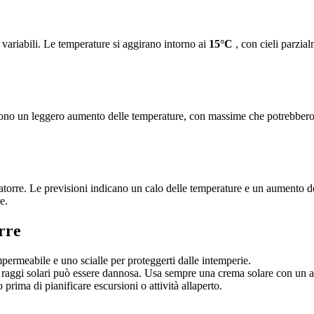
 variabili. Le temperature si aggirano intorno ai
15°C
, con cieli parzia
vedono un leggero aumento delle temperature, con massime che potrebber
orre. Le previsioni indicano un calo delle temperature e un aumento dell
e.
rre
ermeabile e uno scialle per proteggerti dalle intemperie.
raggi solari può essere dannosa. Usa sempre una crema solare con un alt
prima di pianificare escursioni o attività allaperto.