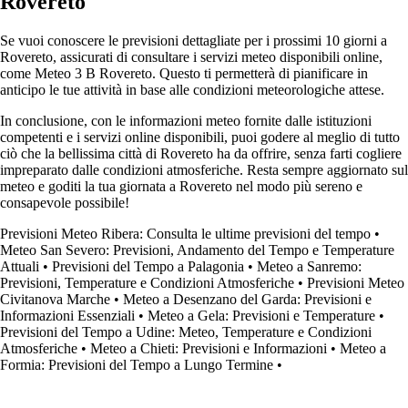
Rovereto
Se vuoi conoscere le previsioni dettagliate per i prossimi 10 giorni a
Rovereto, assicurati di consultare i servizi meteo disponibili online,
come Meteo 3 B Rovereto. Questo ti permetterà di pianificare in
anticipo le tue attività in base alle condizioni meteorologiche attese.
In conclusione, con le informazioni meteo fornite dalle istituzioni
competenti e i servizi online disponibili, puoi godere al meglio di tutto
ciò che la bellissima città di Rovereto ha da offrire, senza farti cogliere
impreparato dalle condizioni atmosferiche. Resta sempre aggiornato sul
meteo e goditi la tua giornata a Rovereto nel modo più sereno e
consapevole possibile!
Previsioni Meteo Ribera: Consulta le ultime previsioni del tempo
•
Meteo San Severo: Previsioni, Andamento del Tempo e Temperature
Attuali
•
Previsioni del Tempo a Palagonia
•
Meteo a Sanremo:
Previsioni, Temperature e Condizioni Atmosferiche
•
Previsioni Meteo
Civitanova Marche
•
Meteo a Desenzano del Garda: Previsioni e
Informazioni Essenziali
•
Meteo a Gela: Previsioni e Temperature
•
Previsioni del Tempo a Udine: Meteo, Temperature e Condizioni
Atmosferiche
•
Meteo a Chieti: Previsioni e Informazioni
•
Meteo a
Formia: Previsioni del Tempo a Lungo Termine
•