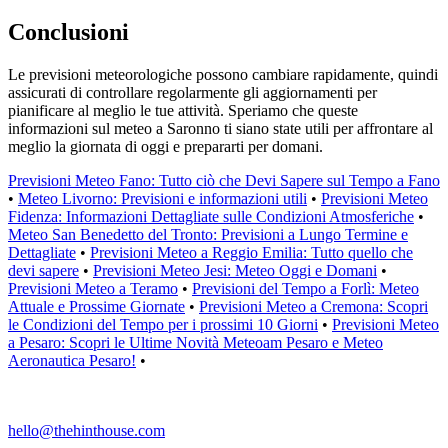
Conclusioni
Le previsioni meteorologiche possono cambiare rapidamente, quindi
assicurati di controllare regolarmente gli aggiornamenti per
pianificare al meglio le tue attività. Speriamo che queste
informazioni sul meteo a Saronno ti siano state utili per affrontare al
meglio la giornata di oggi e prepararti per domani.
Previsioni Meteo Fano: Tutto ciò che Devi Sapere sul Tempo a Fano
•
Meteo Livorno: Previsioni e informazioni utili
•
Previsioni Meteo
Fidenza: Informazioni Dettagliate sulle Condizioni Atmosferiche
•
Meteo San Benedetto del Tronto: Previsioni a Lungo Termine e
Dettagliate
•
Previsioni Meteo a Reggio Emilia: Tutto quello che
devi sapere
•
Previsioni Meteo Jesi: Meteo Oggi e Domani
•
Previsioni Meteo a Teramo
•
Previsioni del Tempo a Forlì: Meteo
Attuale e Prossime Giornate
•
Previsioni Meteo a Cremona: Scopri
le Condizioni del Tempo per i prossimi 10 Giorni
•
Previsioni Meteo
a Pesaro: Scopri le Ultime Novità Meteoam Pesaro e Meteo
Aeronautica Pesaro!
•
hello@thehinthouse.com