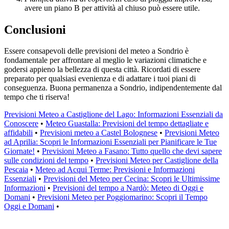
avere un piano B per attività al chiuso può essere utile.
Conclusioni
Essere consapevoli delle previsioni del meteo a Sondrio è
fondamentale per affrontare al meglio le variazioni climatiche e
godersi appieno la bellezza di questa città. Ricordati di essere
preparato per qualsiasi evenienza e di adattare i tuoi piani di
conseguenza. Buona permanenza a Sondrio, indipendentemente dal
tempo che ti riserva!
Previsioni Meteo a Castiglione del Lago: Informazioni Essenziali da
Conoscere
•
Meteo Guastalla: Previsioni del tempo dettagliate e
affidabili
•
Previsioni meteo a Castel Bolognese
•
Previsioni Meteo
ad Aprilia: Scopri le Informazioni Essenziali per Pianificare le Tue
Giornate!
•
Previsioni Meteo a Fasano: Tutto quello che devi sapere
sulle condizioni del tempo
•
Previsioni Meteo per Castiglione della
Pescaia
•
Meteo ad Acqui Terme: Previsioni e Informazioni
Essenziali
•
Previsioni del Meteo per Cecina: Scopri le Ultimissime
Informazioni
•
Previsioni del tempo a Nardò: Meteo di Oggi e
Domani
•
Previsioni Meteo per Poggiomarino: Scopri il Tempo
Oggi e Domani
•