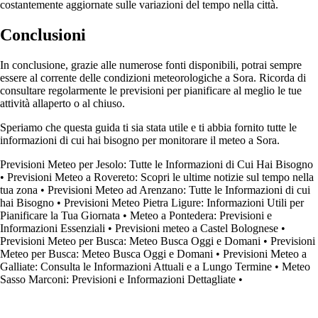
costantemente aggiornate sulle variazioni del tempo nella città.
Conclusioni
In conclusione, grazie alle numerose fonti disponibili, potrai sempre
essere al corrente delle condizioni meteorologiche a Sora. Ricorda di
consultare regolarmente le previsioni per pianificare al meglio le tue
attività allaperto o al chiuso.
Speriamo che questa guida ti sia stata utile e ti abbia fornito tutte le
informazioni di cui hai bisogno per monitorare il meteo a Sora.
Previsioni Meteo per Jesolo: Tutte le Informazioni di Cui Hai Bisogno
•
Previsioni Meteo a Rovereto: Scopri le ultime notizie sul tempo nella
tua zona
•
Previsioni Meteo ad Arenzano: Tutte le Informazioni di cui
hai Bisogno
•
Previsioni Meteo Pietra Ligure: Informazioni Utili per
Pianificare la Tua Giornata
•
Meteo a Pontedera: Previsioni e
Informazioni Essenziali
•
Previsioni meteo a Castel Bolognese
•
Previsioni Meteo per Busca: Meteo Busca Oggi e Domani
•
Previsioni
Meteo per Busca: Meteo Busca Oggi e Domani
•
Previsioni Meteo a
Galliate: Consulta le Informazioni Attuali e a Lungo Termine
•
Meteo
Sasso Marconi: Previsioni e Informazioni Dettagliate
•