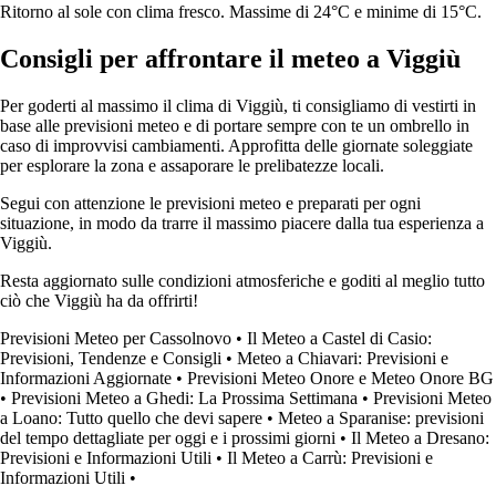
Ritorno al sole con clima fresco. Massime di 24°C e minime di 15°C.
Consigli per affrontare il meteo a Viggiù
Per goderti al massimo il clima di Viggiù, ti consigliamo di vestirti in
base alle previsioni meteo e di portare sempre con te un ombrello in
caso di improvvisi cambiamenti. Approfitta delle giornate soleggiate
per esplorare la zona e assaporare le prelibatezze locali.
Segui con attenzione le previsioni meteo e preparati per ogni
situazione, in modo da trarre il massimo piacere dalla tua esperienza a
Viggiù.
Resta aggiornato sulle condizioni atmosferiche e goditi al meglio tutto
ciò che Viggiù ha da offrirti!
Previsioni Meteo per Cassolnovo
•
Il Meteo a Castel di Casio:
Previsioni, Tendenze e Consigli
•
Meteo a Chiavari: Previsioni e
Informazioni Aggiornate
•
Previsioni Meteo Onore e Meteo Onore BG
•
Previsioni Meteo a Ghedi: La Prossima Settimana
•
Previsioni Meteo
a Loano: Tutto quello che devi sapere
•
Meteo a Sparanise: previsioni
del tempo dettagliate per oggi e i prossimi giorni
•
Il Meteo a Dresano:
Previsioni e Informazioni Utili
•
Il Meteo a Carrù: Previsioni e
Informazioni Utili
•