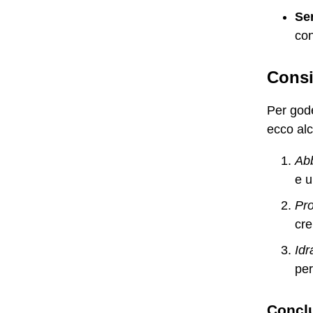
Se
co
Consi
Per gode
ecco alcu
Ab
e u
Pro
cre
Idr
per
Concl