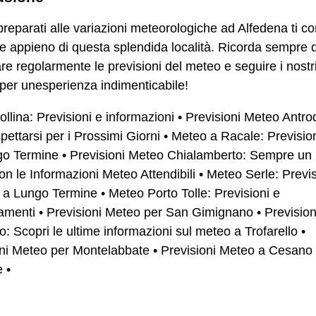
reparati alle variazioni meteorologiche ad Alfedena ti co
e appieno di questa splendida località. Ricorda sempre d
are regolarmente le previsioni del meteo e seguire i nostr
 per unesperienza indimenticabile!
llina: Previsioni e informazioni
•
Previsioni Meteo Antro
ettarsi per i Prossimi Giorni
•
Meteo a Racale: Previsioni
go Termine
•
Previsioni Meteo Chialamberto: Sempre un
on le Informazioni Meteo Attendibili
•
Meteo Serle: Previs
e a Lungo Termine
•
Meteo Porto Tolle: Previsioni e
amenti
•
Previsioni Meteo per San Gimignano
•
Previsio
lo: Scopri le ultime informazioni sul meteo a Trofarello
•
oni Meteo per Montelabbate
•
Previsioni Meteo a Cesano
e
•