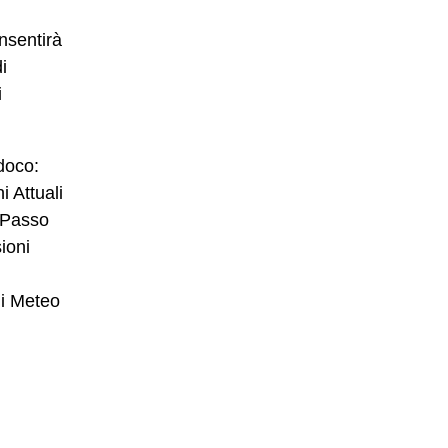
nsentirà
i
i
doco:
 Attuali
 Passo
ioni
ni Meteo