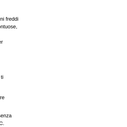
ni freddi
ontuose,
er
ti
re
senza
C.