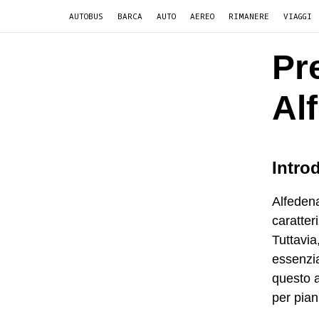
AUTOBUS
BARCA
AUTO
AEREO
RIMANERE
VIAGGI
Pr
Al
Intro
Alfedena
caratter
Tuttavia
essenzia
questo a
per piani