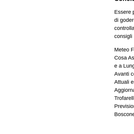
Essere p
di goder
controll
consigli
Meteo Fo
Cosa Asp
e a Lun
Avanti c
Attuali 
Aggiorn
Trofarel
Previsi
Boscon