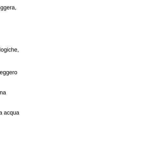
eggera,
logiche,
leggero
una
ta acqua