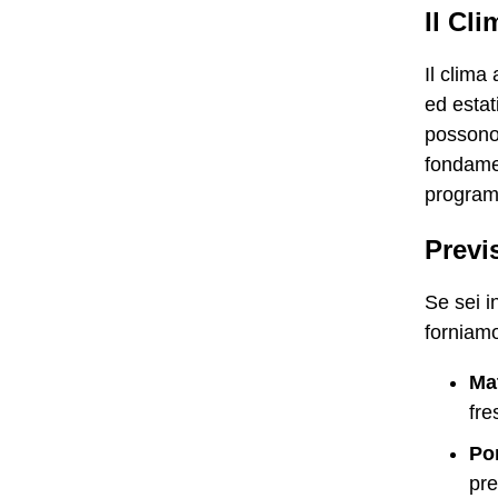
Il Cl
Il clima
ed estat
possono 
fondamen
programm
Previ
Se sei i
forniamo
Mat
fre
Po
pre