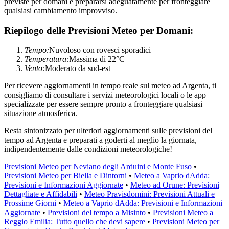
previste per domani e prepararsi adeguatamente per fronteggiare
qualsiasi cambiamento improvviso.
Riepilogo delle Previsioni Meteo per Domani:
Tempo:
Nuvoloso con rovesci sporadici
Temperatura:
Massima di 22°C
Vento:
Moderato da sud-est
Per ricevere aggiornamenti in tempo reale sul meteo ad Argenta, ti
consigliamo di consultare i servizi meteorologici locali o le app
specializzate per essere sempre pronto a fronteggiare qualsiasi
situazione atmosferica.
Resta sintonizzato per ulteriori aggiornamenti sulle previsioni del
tempo ad Argenta e preparati a goderti al meglio la giornata,
indipendentemente dalle condizioni meteorologiche!
Previsioni Meteo per Neviano degli Arduini e Monte Fuso
•
Previsioni Meteo per Biella e Dintorni
•
Meteo a Vaprio dAdda:
Previsioni e Informazioni Aggiornate
•
Meteo ad Orune: Previsioni
Dettagliate e Affidabili
•
Meteo Pravisdomini: Previsioni Attuali e
Prossime Giorni
•
Meteo a Vaprio dAdda: Previsioni e Informazioni
Aggiornate
•
Previsioni del tempo a Misinto
•
Previsioni Meteo a
Reggio Emilia: Tutto quello che devi sapere
•
Previsioni Meteo per