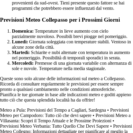
provenienti da sud-ovest. Tieni presente questo fattore se hai
programmi che potrebbero essere influenzati dal vento.
Previsioni Meteo Collepasso per i Prossimi Giorni
Domenica:
Temperature in lieve aumento con cielo
parzialmente nuvoloso. Possibili brevi piogge nel pomeriggio.
Lunedì:
Giornata soleggiata con temperature stabili. Ventoso in
alcune zone della città.
Martedì:
Schiarite e nubi alternate con temperatura in aumento
nel pomeriggio. Possibilità di temporali sporadici in serata.
Mercoledì:
Premesse di una giornata variabile con alternanza di
sole e nuvole. Temperature nella media stagionale.
Queste sono solo alcune delle informazioni sul meteo a Collepasso.
Ricorda di consultare regolarmente le previsioni per essere sempre
pronto a qualsiasi cambiamento nelle condizioni atmosferiche.
Pianifica le tue giornate in base alle indicazioni meteo e goditi appieno
tutto ciò che questa splendida località ha da offrire!
Meteo a Pula: Previsioni del Tempo a Cagliari, Sardegna
•
Previsioni
Meteo per Campodoro: Tutto ciò che devi sapere
•
Previsioni Meteo a
Villasanta: Scopri il Tempo Attuale e le Prossime Proiezioni
•
Previsioni Meteo Verbania: Tutto Quello Che Devi Sapere
•
Previsioni
Meteo Collegno: Informazioni dettagliate per pianificare al meglio la