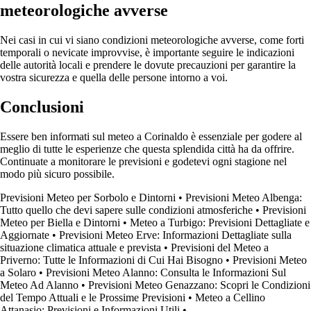
meteorologiche avverse
Nei casi in cui vi siano condizioni meteorologiche avverse, come forti
temporali o nevicate improvvise, è importante seguire le indicazioni
delle autorità locali e prendere le dovute precauzioni per garantire la
vostra sicurezza e quella delle persone intorno a voi.
Conclusioni
Essere ben informati sul meteo a Corinaldo è essenziale per godere al
meglio di tutte le esperienze che questa splendida città ha da offrire.
Continuate a monitorare le previsioni e godetevi ogni stagione nel
modo più sicuro possibile.
Previsioni Meteo per Sorbolo e Dintorni
•
Previsioni Meteo Albenga:
Tutto quello che devi sapere sulle condizioni atmosferiche
•
Previsioni
Meteo per Biella e Dintorni
•
Meteo a Turbigo: Previsioni Dettagliate e
Aggiornate
•
Previsioni Meteo Erve: Informazioni Dettagliate sulla
situazione climatica attuale e prevista
•
Previsioni del Meteo a
Priverno: Tutte le Informazioni di Cui Hai Bisogno
•
Previsioni Meteo
a Solaro
•
Previsioni Meteo Alanno: Consulta le Informazioni Sul
Meteo Ad Alanno
•
Previsioni Meteo Genazzano: Scopri le Condizioni
del Tempo Attuali e le Prossime Previsioni
•
Meteo a Cellino
Attanasio: Previsioni e Informazioni Utili
•