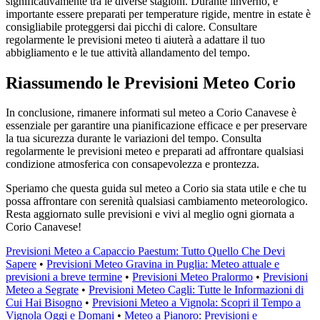
significativamente tra le diverse stagioni. Durante linverno, è
importante essere preparati per temperature rigide, mentre in estate è
consigliabile proteggersi dai picchi di calore. Consultare
regolarmente le previsioni meteo ti aiuterà a adattare il tuo
abbigliamento e le tue attività allandamento del tempo.
Riassumendo le Previsioni Meteo Corio
In conclusione, rimanere informati sul meteo a Corio Canavese è
essenziale per garantire una pianificazione efficace e per preservare
la tua sicurezza durante le variazioni del tempo. Consulta
regolarmente le previsioni meteo e preparati ad affrontare qualsiasi
condizione atmosferica con consapevolezza e prontezza.
Speriamo che questa guida sul meteo a Corio sia stata utile e che tu
possa affrontare con serenità qualsiasi cambiamento meteorologico.
Resta aggiornato sulle previsioni e vivi al meglio ogni giornata a
Corio Canavese!
Previsioni Meteo a Capaccio Paestum: Tutto Quello Che Devi
Sapere
•
Previsioni Meteo Gravina in Puglia: Meteo attuale e
previsioni a breve termine
•
Previsioni Meteo Pralormo
•
Previsioni
Meteo a Segrate
•
Previsioni Meteo Cagli: Tutte le Informazioni di
Cui Hai Bisogno
•
Previsioni Meteo a Vignola: Scopri il Tempo a
Vignola Oggi e Domani
•
Meteo a Pianoro: Previsioni e