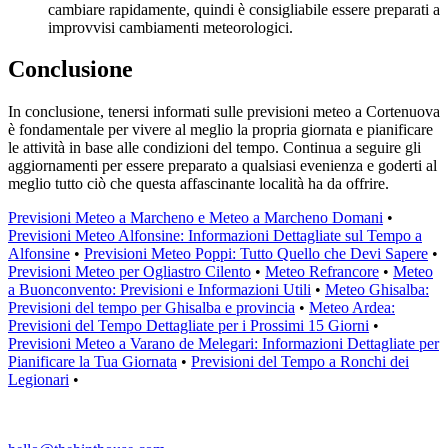
cambiare rapidamente, quindi è consigliabile essere preparati a
improvvisi cambiamenti meteorologici.
Conclusione
In conclusione, tenersi informati sulle previsioni meteo a Cortenuova
è fondamentale per vivere al meglio la propria giornata e pianificare
le attività in base alle condizioni del tempo. Continua a seguire gli
aggiornamenti per essere preparato a qualsiasi evenienza e goderti al
meglio tutto ciò che questa affascinante località ha da offrire.
Previsioni Meteo a Marcheno e Meteo a Marcheno Domani
•
Previsioni Meteo Alfonsine: Informazioni Dettagliate sul Tempo a
Alfonsine
•
Previsioni Meteo Poppi: Tutto Quello che Devi Sapere
•
Previsioni Meteo per Ogliastro Cilento
•
Meteo Refrancore
•
Meteo
a Buonconvento: Previsioni e Informazioni Utili
•
Meteo Ghisalba:
Previsioni del tempo per Ghisalba e provincia
•
Meteo Ardea:
Previsioni del Tempo Dettagliate per i Prossimi 15 Giorni
•
Previsioni Meteo a Varano de Melegari: Informazioni Dettagliate per
Pianificare la Tua Giornata
•
Previsioni del Tempo a Ronchi dei
Legionari
•