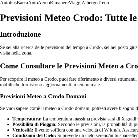
Autobus
Barca
Auto
Aereo
Rimanere
Viaggi
Albergo
Treno
Previsioni Meteo Crodo: Tutte 
Introduzione
Se sei alla ricerca delle previsioni del tempo a Crodo, sei nel posto gius
visita nella zona.
Come Consultare le Previsioni Meteo a Cr
Per scoprire il meteo a Crodo, puoi fare riferimento a diversi strumenti. 
mobili che forniscono aggiornamenti in tempo reale.
Previsioni Meteo a Crodo Domani
Se vuoi sapere comè il meteo a Crodo domani, potresti avere bisogno di
Temperatura:
La temperatura massima prevista sarà di X gradi Ce
Possibilità di Pioggia:
Secondo le previsioni, la probabilità di pi
Ventosità:
Il vento soffierà con una velocità di W km/h. Assicura
Condizioni del Cielo:
Si prevede un cielo sereno/nubi sparse/temp