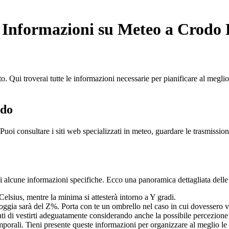
le Informazioni su Meteo a Crod
to. Qui troverai tutte le informazioni necessarie per pianificare al megli
odo
Puoi consultare i siti web specializzati in meteo, guardare le trasmission
 alcune informazioni specifiche. Ecco una panoramica dettagliata delle 
lsius, mentre la minima si attesterà intorno a Y gradi.
oggia sarà del Z%. Porta con te un ombrello nel caso in cui dovessero ver
ti di vestirti adeguatamente considerando anche la possibile percezione
orali. Tieni presente queste informazioni per organizzare al meglio le tu