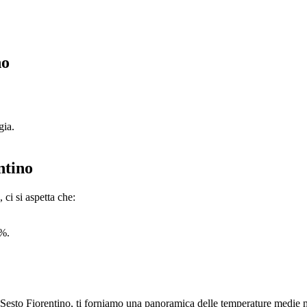
no
gia.
ntino
ci si aspetta che:
Z%.
Sesto Fiorentino, ti forniamo una panoramica delle temperature medie me