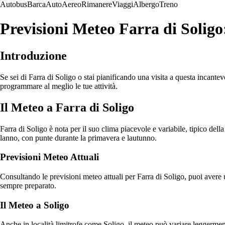
Autobus
Barca
Auto
Aereo
Rimanere
Viaggi
Albergo
Treno
Previsioni Meteo Farra di Soligo
Introduzione
Se sei di Farra di Soligo o stai pianificando una visita a questa incant
programmare al meglio le tue attività.
Il Meteo a Farra di Soligo
Farra di Soligo è nota per il suo clima piacevole e variabile, tipico del
lanno, con punte durante la primavera e lautunno.
Previsioni Meteo Attuali
Consultando le previsioni meteo attuali per Farra di Soligo, puoi avere 
sempre preparato.
Il Meteo a Soligo
Anche in località limitrofe come Soligo, il meteo può variare leggerment