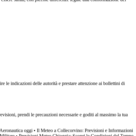
 le indicazioni delle autorità e prestare attenzione ai bollettini di
revisioni, prendi le precauzioni necessarie e goditi al massimo la tua
 Aeronautica oggi
•
Il Meteo a Collecorvino: Previsioni e Informazioni
Militare
•
Previsioni Meteo Chioggia: Scopri le Condizioni del Tempo