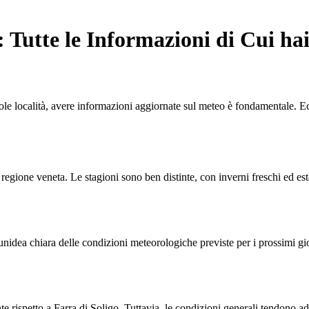
: Tutte le Informazioni di Cui ha
evole località, avere informazioni aggiornate sul meteo è fondamentale. E
la regione veneta. Le stagioni sono ben distinte, con inverni freschi ed e
unidea chiara delle condizioni meteorologiche previste per i prossimi gio
e rispetto a Farra di Soligo. Tuttavia, le condizioni generali tendono ad