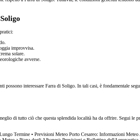
 Soligo
pratici:
do.
oggia improvvisa.
crema solare.
eteorologiche avverse.
 possono interessare Farra di Soligo. In tali casi, è fondamentale seguire
eglio di tutto ciò che questa splendida località ha da offrire. Segui le p
a Lungo Termine
•
Previsioni Meteo Porto Cesareo: Informazioni Meteo
•
Meteo a Piana degli Albanesi: Previsioni e Bollettino dellAeronautica 