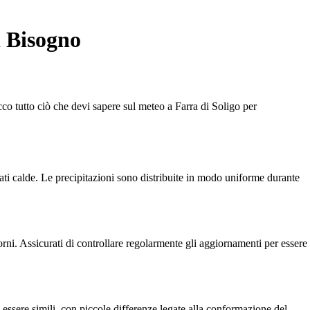
i Bisogno
cco tutto ciò che devi sapere sul meteo a Farra di Soligo per
stati calde. Le precipitazioni sono distribuite in modo uniforme durante
rni. Assicurati di controllare regolarmente gli aggiornamenti per essere
 essere simili, con piccole differenze legate alla conformazione del