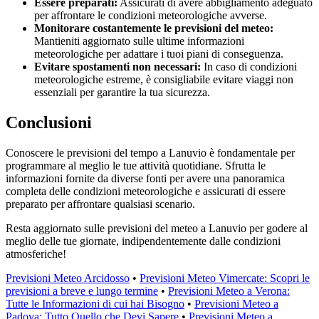
Essere preparati:
Assicurati di avere abbigliamento adeguato
per affrontare le condizioni meteorologiche avverse.
Monitorare costantemente le previsioni del meteo:
Mantieniti aggiornato sulle ultime informazioni
meteorologiche per adattare i tuoi piani di conseguenza.
Evitare spostamenti non necessari:
In caso di condizioni
meteorologiche estreme, è consigliabile evitare viaggi non
essenziali per garantire la tua sicurezza.
Conclusioni
Conoscere le previsioni del tempo a Lanuvio è fondamentale per
programmare al meglio le tue attività quotidiane. Sfrutta le
informazioni fornite da diverse fonti per avere una panoramica
completa delle condizioni meteorologiche e assicurati di essere
preparato per affrontare qualsiasi scenario.
Resta aggiornato sulle previsioni del meteo a Lanuvio per godere al
meglio delle tue giornate, indipendentemente dalle condizioni
atmosferiche!
Previsioni Meteo Arcidosso
•
Previsioni Meteo Vimercate: Scopri le
previsioni a breve e lungo termine
•
Previsioni Meteo a Verona:
Tutte le Informazioni di cui hai Bisogno
•
Previsioni Meteo a
Padova: Tutto Quello che Devi Sapere
•
Previsioni Meteo a