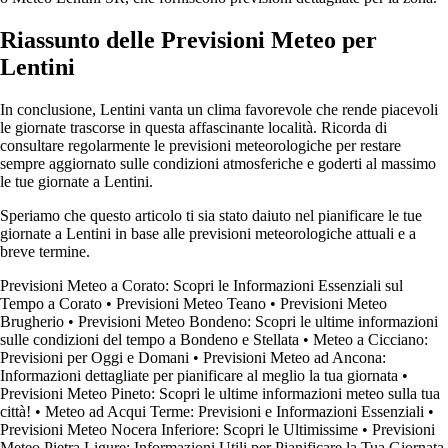
Riassunto delle Previsioni Meteo per
Lentini
In conclusione, Lentini vanta un clima favorevole che rende piacevoli
le giornate trascorse in questa affascinante località. Ricorda di
consultare regolarmente le previsioni meteorologiche per restare
sempre aggiornato sulle condizioni atmosferiche e goderti al massimo
le tue giornate a Lentini.
Speriamo che questo articolo ti sia stato daiuto nel pianificare le tue
giornate a Lentini in base alle previsioni meteorologiche attuali e a
breve termine.
Previsioni Meteo a Corato: Scopri le Informazioni Essenziali sul
Tempo a Corato
•
Previsioni Meteo Teano
•
Previsioni Meteo
Brugherio
•
Previsioni Meteo Bondeno: Scopri le ultime informazioni
sulle condizioni del tempo a Bondeno e Stellata
•
Meteo a Cicciano:
Previsioni per Oggi e Domani
•
Previsioni Meteo ad Ancona:
Informazioni dettagliate per pianificare al meglio la tua giornata
•
Previsioni Meteo Pineto: Scopri le ultime informazioni meteo sulla tua
città!
•
Meteo ad Acqui Terme: Previsioni e Informazioni Essenziali
•
Previsioni Meteo Nocera Inferiore: Scopri le Ultimissime
•
Previsioni
Meteo Pietra Ligure: Informazioni Utili per Pianificare la Tua Giornata