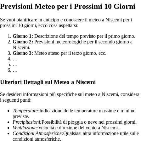
Previsioni Meteo per i Prossimi 10 Giorni
Se vuoi pianificare in anticipo e conoscere il meteo a Niscemi per i
prossimi 10 giorni, ecco cosa aspettarsi:
Giorno 1:
Descrizione del tempo previsto per il primo giorno.
Giorno 2:
Previsioni meteorologiche per il secondo giorno a
Niscemi.
Giorno 3:
Meteo atteso per il terzo giorno, ecc.
…
…
…
Ulteriori Dettagli sul Meteo a Niscemi
Se desideri informazioni più specifiche sul meteo a Niscemi, considera
i seguenti punti:
Temperature:
Indicazione delle temperature massime e minime
previste.
Precipitazioni:
Possibilità di pioggia o neve nei prossimi giorni.
Ventilazione:
Velocità e direzione del vento a Niscemi.
Condizioni Atmosferiche:
Qualsiasi altra informazione utile sulle
condizioni atmosferiche.