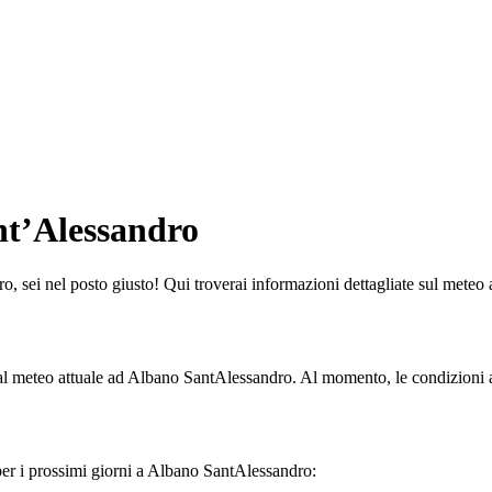
nt’Alessandro
o, sei nel posto giusto! Qui troverai informazioni dettagliate sul meteo a
o al meteo attuale ad Albano SantAlessandro. Al momento, le condizion
 per i prossimi giorni a Albano SantAlessandro: