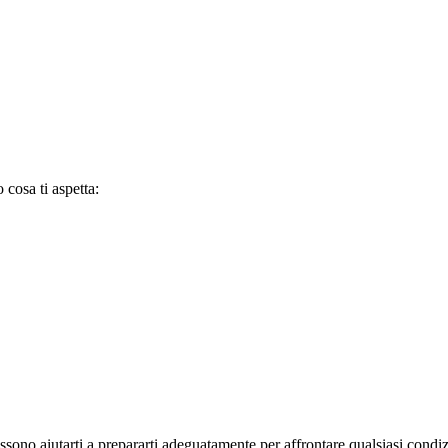
 cosa ti aspetta:
ono aiutarti a prepararti adeguatamente per affrontare qualsiasi condizi