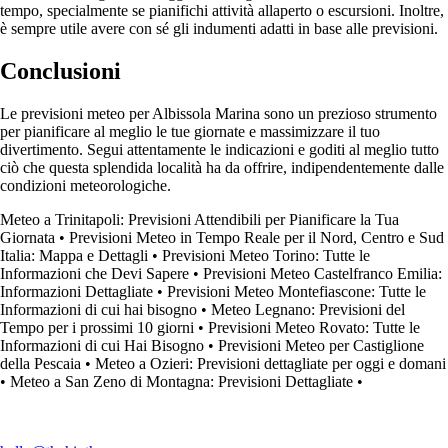
tempo, specialmente se pianifichi attività allaperto o escursioni. Inoltre,
è sempre utile avere con sé gli indumenti adatti in base alle previsioni.
Conclusioni
Le previsioni meteo per Albissola Marina sono un prezioso strumento
per pianificare al meglio le tue giornate e massimizzare il tuo
divertimento. Segui attentamente le indicazioni e goditi al meglio tutto
ciò che questa splendida località ha da offrire, indipendentemente dalle
condizioni meteorologiche.
Meteo a Trinitapoli: Previsioni Attendibili per Pianificare la Tua
Giornata
•
Previsioni Meteo in Tempo Reale per il Nord, Centro e Sud
Italia: Mappa e Dettagli
•
Previsioni Meteo Torino: Tutte le
Informazioni che Devi Sapere
•
Previsioni Meteo Castelfranco Emilia:
Informazioni Dettagliate
•
Previsioni Meteo Montefiascone: Tutte le
Informazioni di cui hai bisogno
•
Meteo Legnano: Previsioni del
Tempo per i prossimi 10 giorni
•
Previsioni Meteo Rovato: Tutte le
Informazioni di cui Hai Bisogno
•
Previsioni Meteo per Castiglione
della Pescaia
•
Meteo a Ozieri: Previsioni dettagliate per oggi e domani
•
Meteo a San Zeno di Montagna: Previsioni Dettagliate
•