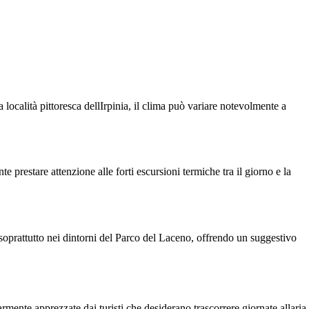
 località pittoresca dellIrpinia, il clima può variare notevolmente a
te prestare attenzione alle forti escursioni termiche tra il giorno e la
oprattutto nei dintorni del Parco del Laceno, offrendo un suggestivo
rmente apprezzate dai turisti che desiderano trascorrere giornate allaria