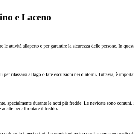
pino e Laceno
e attività allaperto e per garantire la sicurezza delle persone. In questa
 per rilassarsi al lago o fare escursioni nei dintorni. Tuttavia, è importan
e, specialmente durante le notti più fredde. Le nevicate sono comuni, s
 adatte per affrontare il freddo.
esco durante i mesi estivi. Le previsioni meteo per Laceno sono particola