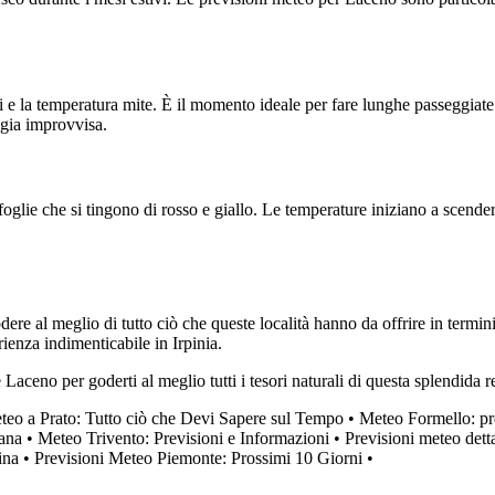
ri e la temperatura mite. È il momento ideale per fare lunghe passeggiate 
ggia improvvisa.
glie che si tingono di rosso e giallo. Le temperature iniziano a scendere,
 al meglio di tutto ciò che queste località hanno da offrire in termini di
rienza indimenticabile in Irpinia.
aceno per goderti al meglio tutti i tesori naturali di questa splendida r
teo a Prato: Tutto ciò che Devi Sapere sul Tempo
•
Meteo Formello: pr
tana
•
Meteo Trivento: Previsioni e Informazioni
•
Previsioni meteo det
ina
•
Previsioni Meteo Piemonte: Prossimi 10 Giorni
•