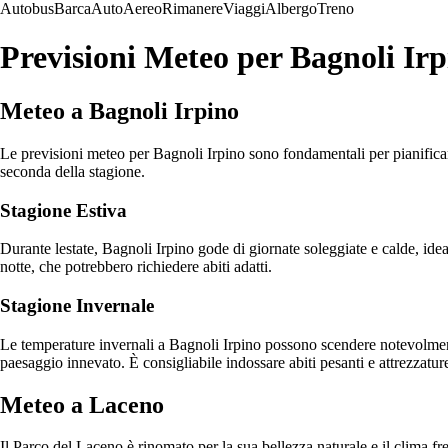
Autobus
Barca
Auto
Aereo
Rimanere
Viaggi
Albergo
Treno
Previsioni Meteo per Bagnoli Ir
Meteo a Bagnoli Irpino
Le previsioni meteo per Bagnoli Irpino sono fondamentali per pianificare l
seconda della stagione.
Stagione Estiva
Durante lestate, Bagnoli Irpino gode di giornate soleggiate e calde, ideali
notte, che potrebbero richiedere abiti adatti.
Stagione Invernale
Le temperature invernali a Bagnoli Irpino possono scendere notevolment
paesaggio innevato. È consigliabile indossare abiti pesanti e attrezzature
Meteo a Laceno
Il Parco del Laceno è rinomato per la sua bellezza naturale e il clima fr