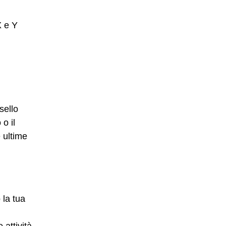
X e Y
sello
o il
e ultime
 la tua
 attività