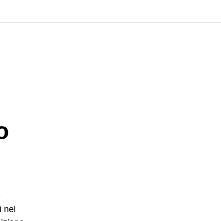
o
e
i nel