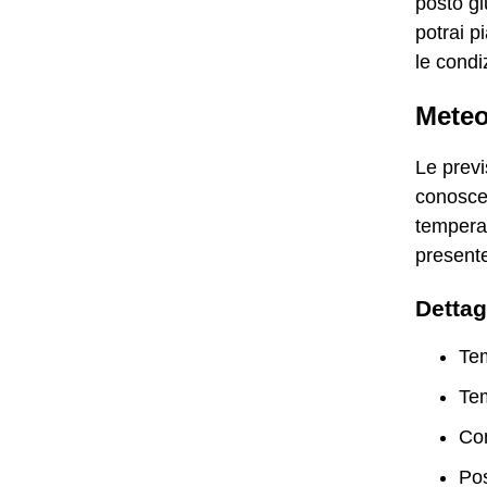
posto gi
potrai p
le condiz
Meteo
Le previ
conoscer
temperat
present
Dettag
Te
Te
Con
Pos