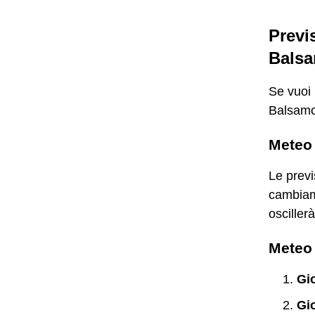
Previ
Bals
Se vuoi p
Balsamo,
Meteo
Le previ
cambiame
osciller
Meteo 
Gi
Gi