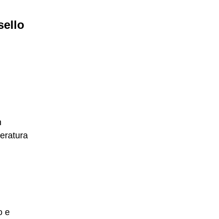
sello
n
peratura
.
o e