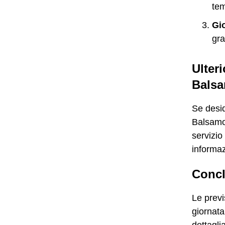
tem
Gi
gra
Ulter
Bals
Se desid
Balsamo,
servizio
informazi
Concl
Le previ
giornata
dettagli