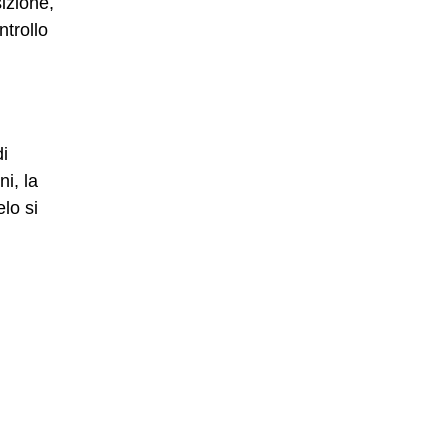
izione,
ntrollo
di
i, la
lo si