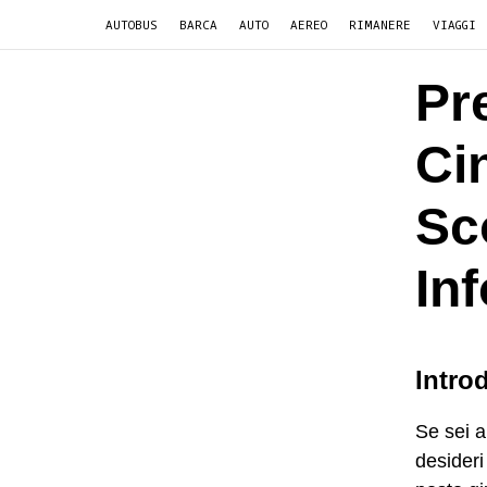
AUTOBUS
BARCA
AUTO
AEREO
RIMANERE
VIAGGI
Pr
Ci
Sc
In
Intro
Se sei a
desideri