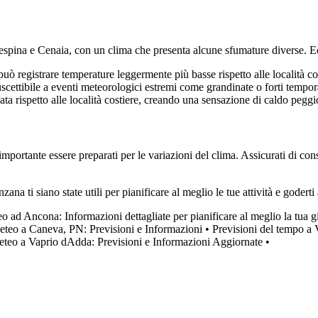
espina e Cenaia, con un clima che presenta alcune sfumature diverse. E
ò registrare temperature leggermente più basse rispetto alle località cost
cettibile a eventi meteorologici estremi come grandinate o forti tempora
a rispetto alle località costiere, creando una sensazione di caldo peggio
 è importante essere preparati per le variazioni del clima. Assicurati di c
 ti siano state utili per pianificare al meglio le tue attività e goderti 
o ad Ancona: Informazioni dettagliate per pianificare al meglio la tua g
eteo a Caneva, PN: Previsioni e Informazioni
•
Previsioni del tempo a 
teo a Vaprio dAdda: Previsioni e Informazioni Aggiornate
•