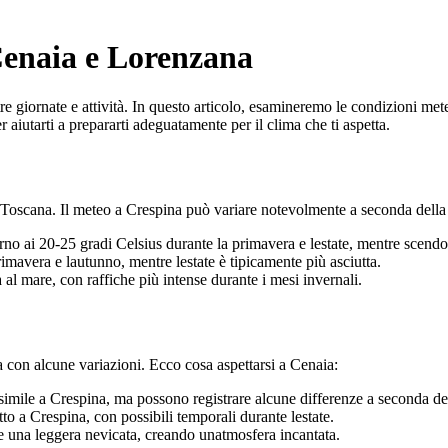
Cenaia e Lorenzana
re giornate e attività. In questo articolo, esamineremo le condizioni met
r aiutarti a prepararti adeguatamente per il clima che ti aspetta.
la Toscana. Il meteo a Crespina può variare notevolmente a seconda della 
no ai 20-25 gradi Celsius durante la primavera e lestate, mentre scendo
imavera e lautunno, mentre lestate è tipicamente più asciutta.
al mare, con raffiche più intense durante i mesi invernali.
 con alcune variazioni. Ecco cosa aspettarsi a Cenaia:
ile a Crespina, ma possono registrare alcune differenze a seconda del
o a Crespina, con possibili temporali durante lestate.
 una leggera nevicata, creando unatmosfera incantata.