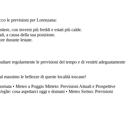
cco le previsioni per Lorenzana:
iere, con inverni più freddi e estati più calde.
li, a causa della sua posizione.
re durante lestate.
onsultare regolarmente le previsioni del tempo e di vestirti adeguatamente
al massimo le bellezze di queste località toscane!
iornata
•
Meteo a Poggio Mirteto: Previsioni Attuali e Prospettive
Veglie: cosa aspettarci oggi e domani
•
Meteo Serino: Previsioni