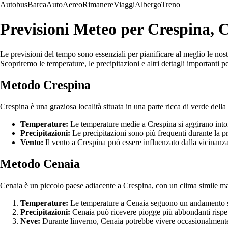
Autobus
Barca
Auto
Aereo
Rimanere
Viaggi
Albergo
Treno
Previsioni Meteo per Crespina, 
Le previsioni del tempo sono essenziali per pianificare al meglio le nost
Scopriremo le temperature, le precipitazioni e altri dettagli importanti pe
Metodo Crespina
Crespina è una graziosa località situata in una parte ricca di verde del
Temperature:
Le temperature medie a Crespina si aggirano intor
Precipitazioni:
Le precipitazioni sono più frequenti durante la pr
Vento:
Il vento a Crespina può essere influenzato dalla vicinanza 
Metodo Cenaia
Cenaia è un piccolo paese adiacente a Crespina, con un clima simile ma
Temperature:
Le temperature a Cenaia seguono un andamento sim
Precipitazioni:
Cenaia può ricevere piogge più abbondanti rispett
Neve:
Durante linverno, Cenaia potrebbe vivere occasionalmente