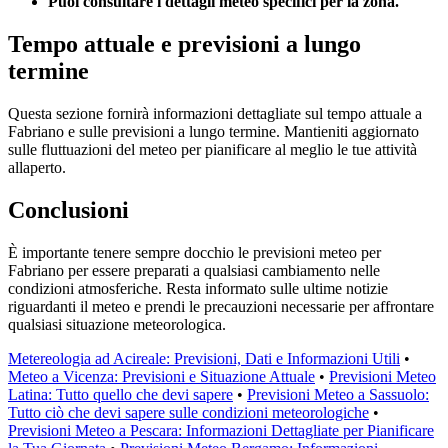
Puoi consultare i dettagli meteo specifici per la zona.
Tempo attuale e previsioni a lungo
termine
Questa sezione fornirà informazioni dettagliate sul tempo attuale a
Fabriano e sulle previsioni a lungo termine. Mantieniti aggiornato
sulle fluttuazioni del meteo per pianificare al meglio le tue attività
allaperto.
Conclusioni
È importante tenere sempre docchio le previsioni meteo per
Fabriano per essere preparati a qualsiasi cambiamento nelle
condizioni atmosferiche. Resta informato sulle ultime notizie
riguardanti il meteo e prendi le precauzioni necessarie per affrontare
qualsiasi situazione meteorologica.
Metereologia ad Acireale: Previsioni, Dati e Informazioni Utili
•
Meteo a Vicenza: Previsioni e Situazione Attuale
•
Previsioni Meteo
Latina: Tutto quello che devi sapere
•
Previsioni Meteo a Sassuolo:
Tutto ciò che devi sapere sulle condizioni meteorologiche
•
Previsioni Meteo a Pescara: Informazioni Dettagliate per Pianificare