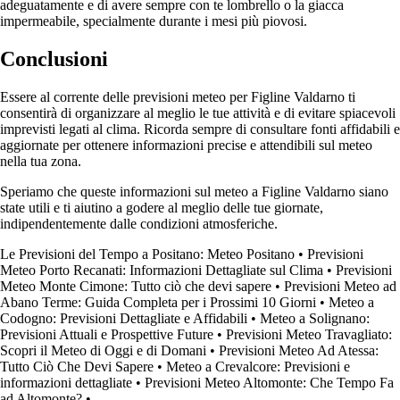
adeguatamente e di avere sempre con te lombrello o la giacca
impermeabile, specialmente durante i mesi più piovosi.
Conclusioni
Essere al corrente delle previsioni meteo per Figline Valdarno ti
consentirà di organizzare al meglio le tue attività e di evitare spiacevoli
imprevisti legati al clima. Ricorda sempre di consultare fonti affidabili e
aggiornate per ottenere informazioni precise e attendibili sul meteo
nella tua zona.
Speriamo che queste informazioni sul meteo a Figline Valdarno siano
state utili e ti aiutino a godere al meglio delle tue giornate,
indipendentemente dalle condizioni atmosferiche.
Le Previsioni del Tempo a Positano: Meteo Positano
•
Previsioni
Meteo Porto Recanati: Informazioni Dettagliate sul Clima
•
Previsioni
Meteo Monte Cimone: Tutto ciò che devi sapere
•
Previsioni Meteo ad
Abano Terme: Guida Completa per i Prossimi 10 Giorni
•
Meteo a
Codogno: Previsioni Dettagliate e Affidabili
•
Meteo a Solignano:
Previsioni Attuali e Prospettive Future
•
Previsioni Meteo Travagliato:
Scopri il Meteo di Oggi e di Domani
•
Previsioni Meteo Ad Atessa:
Tutto Ciò Che Devi Sapere
•
Meteo a Crevalcore: Previsioni e
informazioni dettagliate
•
Previsioni Meteo Altomonte: Che Tempo Fa
ad Altomonte?
•