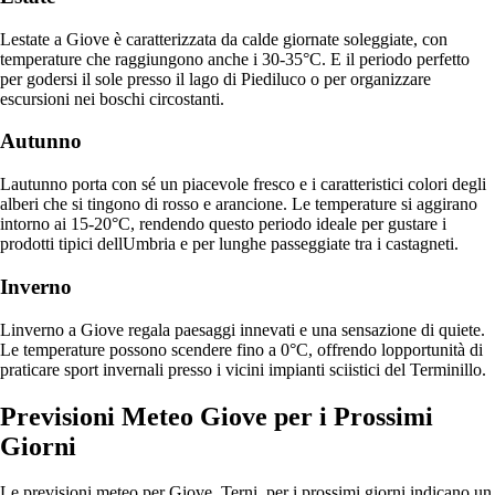
Lestate a Giove è caratterizzata da calde giornate soleggiate, con
temperature che raggiungono anche i 30-35°C. E il periodo perfetto
per godersi il sole presso il lago di Piediluco o per organizzare
escursioni nei boschi circostanti.
Autunno
Lautunno porta con sé un piacevole fresco e i caratteristici colori degli
alberi che si tingono di rosso e arancione. Le temperature si aggirano
intorno ai 15-20°C, rendendo questo periodo ideale per gustare i
prodotti tipici dellUmbria e per lunghe passeggiate tra i castagneti.
Inverno
Linverno a Giove regala paesaggi innevati e una sensazione di quiete.
Le temperature possono scendere fino a 0°C, offrendo lopportunità di
praticare sport invernali presso i vicini impianti sciistici del Terminillo.
Previsioni Meteo Giove per i Prossimi
Giorni
Le previsioni meteo per Giove, Terni, per i prossimi giorni indicano un