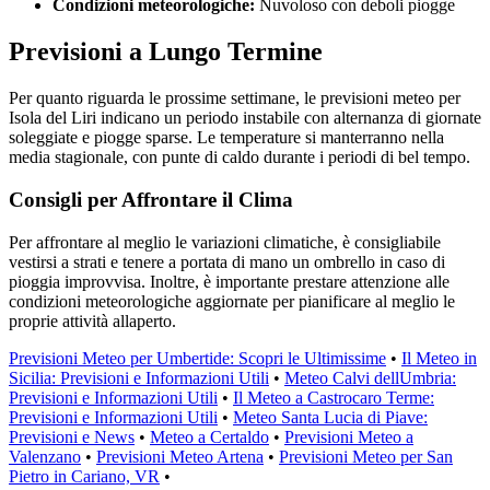
Condizioni meteorologiche:
Nuvoloso con deboli piogge
Previsioni a Lungo Termine
Per quanto riguarda le prossime settimane, le previsioni meteo per
Isola del Liri indicano un periodo instabile con alternanza di giornate
soleggiate e piogge sparse. Le temperature si manterranno nella
media stagionale, con punte di caldo durante i periodi di bel tempo.
Consigli per Affrontare il Clima
Per affrontare al meglio le variazioni climatiche, è consigliabile
vestirsi a strati e tenere a portata di mano un ombrello in caso di
pioggia improvvisa. Inoltre, è importante prestare attenzione alle
condizioni meteorologiche aggiornate per pianificare al meglio le
proprie attività allaperto.
Previsioni Meteo per Umbertide: Scopri le Ultimissime
•
Il Meteo in
Sicilia: Previsioni e Informazioni Utili
•
Meteo Calvi dellUmbria:
Previsioni e Informazioni Utili
•
Il Meteo a Castrocaro Terme:
Previsioni e Informazioni Utili
•
Meteo Santa Lucia di Piave:
Previsioni e News
•
Meteo a Certaldo
•
Previsioni Meteo a
Valenzano
•
Previsioni Meteo Artena
•
Previsioni Meteo per San
Pietro in Cariano, VR
•