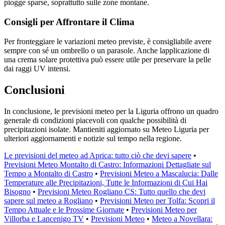
piogge sparse, soprattutto sulle zone montane.
Consigli per Affrontare il Clima
Per fronteggiare le variazioni meteo previste, è consigliabile avere
sempre con sé un ombrello o un parasole. Anche lapplicazione di
una crema solare protettiva può essere utile per preservare la pelle
dai raggi UV intensi.
Conclusioni
In conclusione, le previsioni meteo per la Liguria offrono un quadro
generale di condizioni piacevoli con qualche possibilità di
precipitazioni isolate. Mantieniti aggiornato su Meteo Liguria per
ulteriori aggiornamenti e notizie sul tempo nella regione.
Le previsioni del meteo ad Aprica: tutto ciò che devi sapere
•
Previsioni Meteo Montalto di Castro: Informazioni Dettagliate sul
Tempo a Montalto di Castro
•
Previsioni Meteo a Mascalucia: Dalle
Temperature alle Precipitazioni, Tutte le Informazioni di Cui Hai
Bisogno
•
Previsioni Meteo Rogliano CS: Tutto quello che devi
sapere sul meteo a Rogliano
•
Previsioni Meteo per Tolfa: Scopri il
Tempo Attuale e le Prossime Giornate
•
Previsioni Meteo per
Villorba e Lancenigo TV
•
Previsioni Meteo
•
Meteo a Novellara: