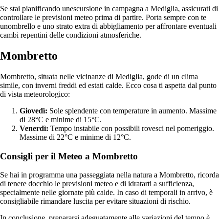
Se stai pianificando unescursione in campagna a Mediglia, assicurati di
controllare le previsioni meteo prima di partire. Porta sempre con te
unombrello e uno strato extra di abbigliamento per affrontare eventuali
cambi repentini delle condizioni atmosferiche.
Mombretto
Mombretto, situata nelle vicinanze di Mediglia, gode di un clima
simile, con inverni freddi ed estati calde. Ecco cosa ti aspetta dal punto
di vista meteorologico:
Giovedì:
Sole splendente con temperature in aumento. Massime
di 28°C e minime di 15°C.
Venerdì:
Tempo instabile con possibili rovesci nel pomeriggio.
Massime di 22°C e minime di 12°C.
Consigli per il Meteo a Mombretto
Se hai in programma una passeggiata nella natura a Mombretto, ricorda
di tenere docchio le previsioni meteo e di idratarti a sufficienza,
specialmente nelle giornate più calde. In caso di temporali in arrivo, è
consigliabile rimandare luscita per evitare situazioni di rischio.
In conclusione, prepararsi adeguatamente alle variazioni del tempo è