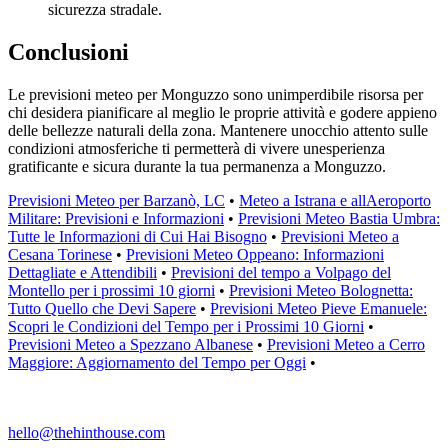
sicurezza stradale.
Conclusioni
Le previsioni meteo per Monguzzo sono unimperdibile risorsa per
chi desidera pianificare al meglio le proprie attività e godere appieno
delle bellezze naturali della zona. Mantenere unocchio attento sulle
condizioni atmosferiche ti permetterà di vivere unesperienza
gratificante e sicura durante la tua permanenza a Monguzzo.
Previsioni Meteo per Barzanò, LC
•
Meteo a Istrana e allAeroporto
Militare: Previsioni e Informazioni
•
Previsioni Meteo Bastia Umbra:
Tutte le Informazioni di Cui Hai Bisogno
•
Previsioni Meteo a
Cesana Torinese
•
Previsioni Meteo Oppeano: Informazioni
Dettagliate e Attendibili
•
Previsioni del tempo a Volpago del
Montello per i prossimi 10 giorni
•
Previsioni Meteo Bolognetta:
Tutto Quello che Devi Sapere
•
Previsioni Meteo Pieve Emanuele:
Scopri le Condizioni del Tempo per i Prossimi 10 Giorni
•
Previsioni Meteo a Spezzano Albanese
•
Previsioni Meteo a Cerro
Maggiore: Aggiornamento del Tempo per Oggi
•
hello@thehinthouse.com